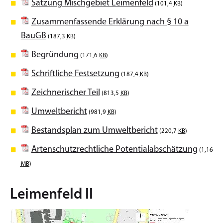
Satzung Mischgebiet Leimenfeld
(101,4
KB
)
Zusammenfassende Erklärung nach § 10 a
BauGB
(187,3
KB
)
Begründung
(171,6
KB
)
Schriftliche Festsetzung
(187,4
KB
)
Zeichnerischer Teil
(813,5
KB
)
Umweltbericht
(981,9
KB
)
Bestandsplan zum Umweltbericht
(220,7
KB
)
Artenschutzrechtliche Potentialabschätzung
(1,16
MB
)
Leimenfeld II