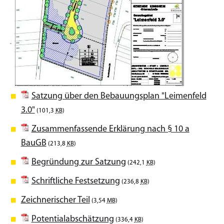
Satzung über den Bebauungsplan "Leimenfeld
3.0"
(101,3
KB
)
Zusammenfassende Erklärung nach § 10 a
BauGB
(213,8
KB
)
Begründung zur Satzung
(242,1
KB
)
Schriftliche Festsetzung
(236,8
KB
)
Zeichnerischer Teil
(3,54
MB
)
Potentialabschätzung
(336,4
KB
)