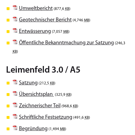
Umweltbericht
(877,6
KB
)
Geotechnischer Bericht
(4,746
MB
)
Entwässerung
(7,057
MB
)
Öffentliche Bekanntmachung zur Satzung
(246,3
KB
)
Leimenfeld 3.0 / A5
Satzung
(212,5
KB
)
Übersichtsplan
(325,9
KB
)
Zeichnerischer Teil
(968,6
KB
)
Schriftliche Festsetzung
(491,6
KB
)
Begründung
(1,494
MB
)